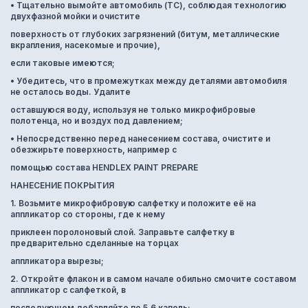
• Тщательно вымойте автомобиль (ТС), соблюдая технологию
двухфазной мойки и очистите
поверхность от глубоких загрязнений (битум, металлические
вкрапления, насекомые и прочие),
если таковые имеются;
• Убедитесь, что в промежутках между деталями автомобиля
не осталось воды. Удалите
оставшуюся воду, используя не только микрофибровые
полотенца, но и воздух под давлением;
• Непосредственно перед нанесением состава, очистите и
обезжирьте поверхность, например с
помощью состава HENDLEX PAINT PREPARE
НАНЕСЕНИЕ ПОКРЫТИЯ
1. Возьмите микрофибровую салфетку и положите её на
аппликатор со стороны, где к нему
приклеен поролоновый слой. Заправьте салфетку в
предварительно сделанные на торцах
аппликатора вырезы;
2. Откройте флакон и в самом начале обильно смочите составом
аппликатор с салфеткой, в
последующем добавляйте по 5‐6 капель;