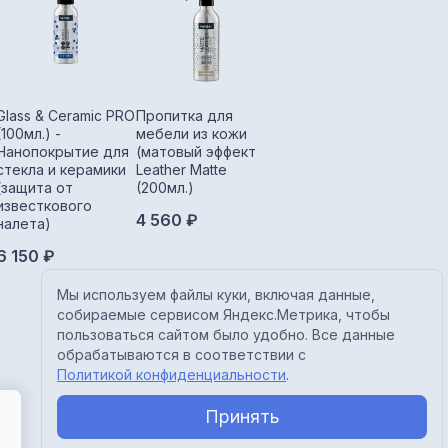
Glass & Ceramic PRO
Пропитка для
Пропитка для
Вод
(100мл.) -
мебели из кожи
мебели из кожи
проп
Нанопокрытие для
(матовый эффект) -
(естественный
одеж
стекла и керамики
Leather Matte
блеск) - Leather
Prot
(защита от
(200мл.)
(200мл.)
2 8
известкового
4 560 ₽
4 560 ₽
налета)
6 150 ₽
Мы используем файлы куки, включая данные,
собираемые сервисом Яндекс.Метрика, чтобы
пользоваться сайтом было удобно. Все данные
обрабатываются в соответствии с
Политикой конфиденциальности
.
Принять