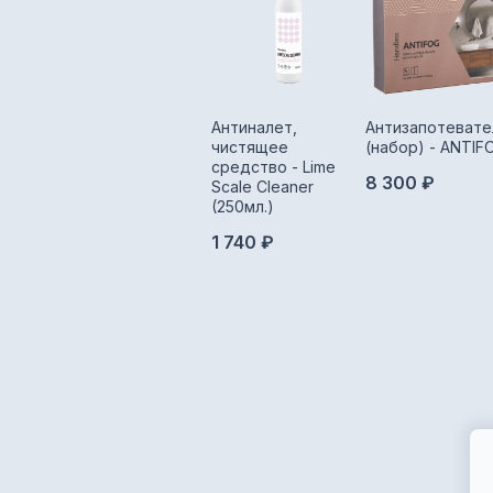
Антиналет,
Антизапотевате
чистящее
(набор) - ANTIF
средство - Lime
8 300 ₽
Scale Cleaner
(250мл.)
1 740 ₽