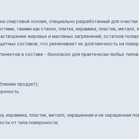
т на спиртовой основе, специально разработанный для очистки
ями, такими как стекло, плитка, керамика, пластик, металл, 
растворение жировых и масляных загрязнений, остатков полир
щитных составов, что увеличивает их долговечность на повер
мпонентов в составе - безопасно для практически любых типо
блению продукт);
ерхность.
ка, керамика, пластик, металл, окрашенная и не окрашенная по
мости от типа поверхности;