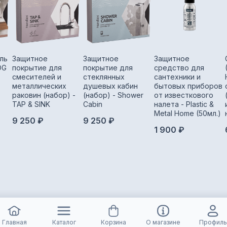
ль
Защитное
Защитное
Защитное
OG
покрытие для
покрытие для
средство для
смесителей и
стеклянных
сантехники и
металлических
душевых кабин
бытовых приборов
раковин (набор) -
(набор) - Shower
от известкового
TAP & SINK
Cabin
налета - Plastic &
Metal Home (50мл.)
9 250 ₽
9 250 ₽
1 900 ₽
Главная
Каталог
Корзина
О магазине
Профиль